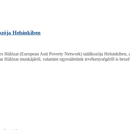
ozója Helsinkiben
nes Hálózat (European Anti Poverty Network) találkozója Helsinkiben,
gyar Hálózat munkájáról, valamint egyesületünk tevékenységéről is be