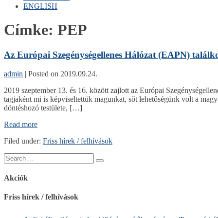
ENGLISH
Címke:
PEP
Az Európai Szegénységellenes Hálózat (EAPN) találk
admin
|
Posted on
2019.09.24.
|
2019 szeptember 13. és 16. között zajlott az Európai Szegénységelle
tagjaként mi is képviseltettük magunkat, sőt lehetőségünk volt a ma
döntéshozó testülete, […]
Az
Read more
Európai
Filed under:
Friss hírek / felhívások
Szegénységellenes
Hálózat
Search
(EAPN)
for:
találkozója
Helsinkiben
Akciók
Friss hírek / felhívások