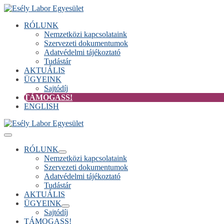
Skip
to
RÓLUNK
content
Nemzetközi kapcsolataink
Szervezeti dokumentumok
Adatvédelmi tájékoztató
Tudástár
AKTUÁLIS
ÜGYEINK
Sajtódíj
TÁMOGASS!
ENGLISH
Menu
Toggle
RÓLUNK
Menu
Nemzetközi kapcsolataink
Toggle
Szervezeti dokumentumok
Adatvédelmi tájékoztató
Tudástár
AKTUÁLIS
ÜGYEINK
Menu
Sajtódíj
Toggle
TÁMOGASS!