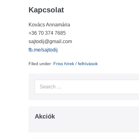
Kapcsolat
Kovács Annamária
+36 70 374 7685
sajtodij@gmail.com
fb.me/sajtodij
Filed under:
Friss hírek / felhívások
Search
for:
Akciók