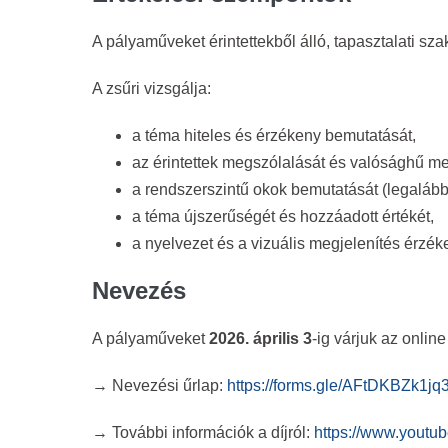
A pályaműveket érintettekből álló, tapasztalati szaké
A zsűri vizsgálja:
a téma hiteles és érzékeny bemutatását,
az érintettek megszólalását és valósághű me
a rendszerszintű okok bemutatását (legalább k
a téma újszerűségét és hozzáadott értékét,
a nyelvezet és a vizuális megjelenítés érzék
Nevezés
A pályaműveket
2026. április 3
-ig várjuk az onlin
→ Nevezési űrlap:
https://forms.gle/AFtDKBZk1j
→ További információk a díjról:
https://www.yout