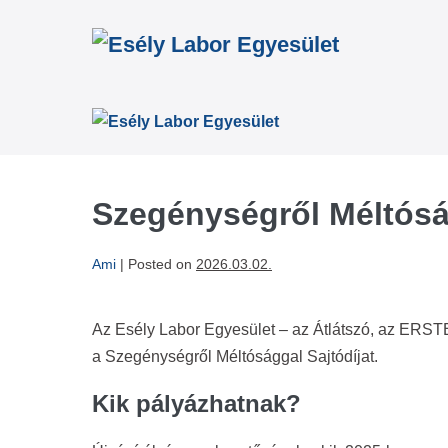
Skip
to
content
Szegénységről Méltóság
Ami
|
Posted on
2026.03.02.
Az Esély Labor Egyesület – az Átlátszó, az ER
a Szegénységről Méltósággal Sajtódíjat.
Kik pályázhatnak?