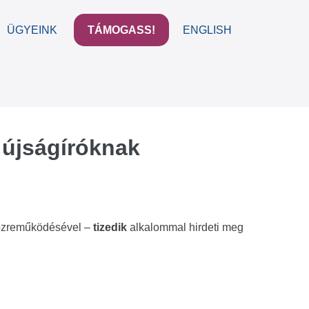
ÜGYEINK
TÁMOGASS!
ENGLISH
Menu
Toggle
 újságíróknak
közreműködésével –
tizedik
alkalommal hirdeti meg