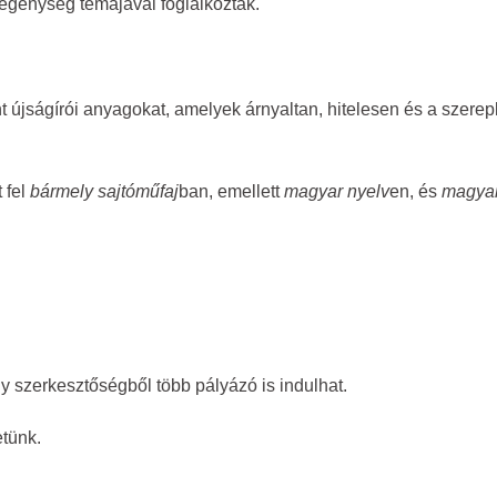
egénység témájával foglalkoztak.
 újságírói anyagokat, amelyek árnyaltan, hitelesen és a szerepl
 fel
bármely sajtóműfaj
ban, emellett
magyar nyelv
en, és
magyar
y szerkesztőségből több pályázó is indulhat.
etünk.