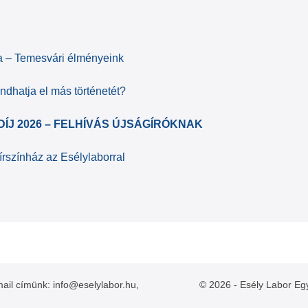
ára – Temesvári élményeink
ndhatja el más történetét?
J 2026 – FELHÍVÁS ÚJSÁGÍRÓKNAK
rszínház az Esélylaborral
mail címünk: info@eselylabor.hu,
© 2026 - Esély Labor Eg