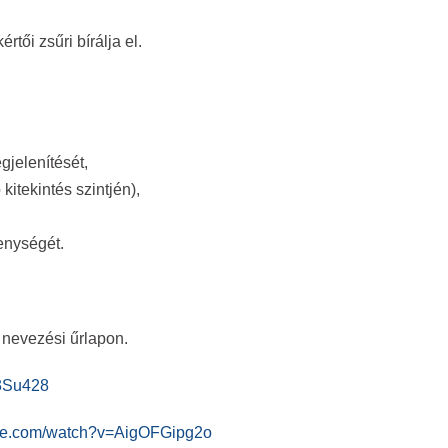
rtői zsűri bírálja el.
gjelenítését,
itekintés szintjén),
enységét.
e nevezési űrlapon.
q3Su428
ube.com/watch?v=AigOFGipg2o