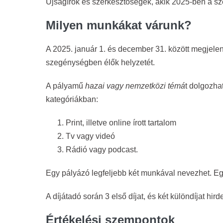
Újságírók és szerkesztőségek, akik 2025-ben a sz
Milyen munkákat várunk?
A 2025. január 1. és december 31. között megjelent
szegénységben élők helyzetét.
A pályamű
hazai vagy nemzetközi témá
t dolgozhat
kategóriákban:
Print, illetve online írott tartalom
Tv vagy videó
Rádió vagy podcast.
Egy pályázó legfeljebb két munkával nevezhet. Eg
A díjátadó során 3 első díjat, és két különdíjat hird
Értékelési szempontok