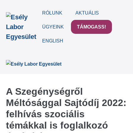
Skip
to
RÓLUNK
AKTUÁLIS
content
ÜGYEINK
TÁMOGASS!
ENGLISH
Me
To
A Szegénységről
Méltósággal Sajtódíj 2022:
felhívás szociális
témákkal is foglalkozó