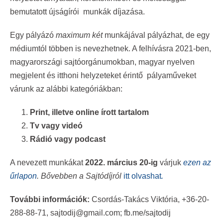
bemutatott újságírói munkák díjazása.
Egy pályázó
maximum két
munkájával pályázhat, de egy
médiumtól többen is nevezhetnek. A felhívásra 2021-ben,
magyarországi sajtóorgánumokban, magyar nyelven
megjelent és itthoni helyzeteket érintő pályaműveket
várunk az alábbi kategóriákban:
Print, illetve online írott tartalom
Tv vagy videó
Rádió vagy podcast
A nevezett munkákat
2022. március 20-ig
várjuk
ezen az
űrlapon
. Bővebben a Sajtódíjról
itt olvashat
.
További információk:
Csordás-Takács Viktória, +36-20-
288-88-71,
sajtodij@gmail.com
;
fb.me/sajtodij