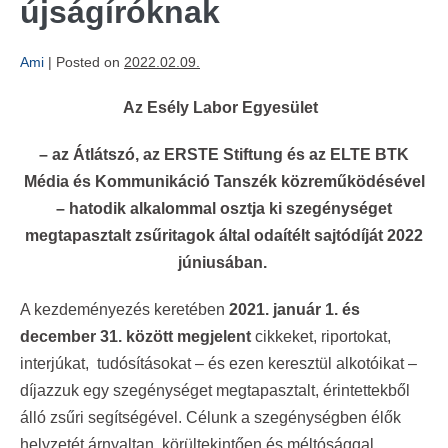
újságíróknak
Ami
|
Posted on
2022.02.09.
Az Esély Labor Egyesület
– az Átlátszó, az ERSTE Stiftung és az ELTE BTK
Média és Kommunikáció Tanszék közreműködésével
– hatodik alkalommal osztja ki szegénységet
megtapasztalt zsűritagok által odaítélt sajtódíját 2022
júniusában.
A kezdeményezés keretében
2021. január 1. és
december 31. között megjelent
cikkeket, riportokat,
interjúkat, tudósításokat – és ezen keresztül alkotóikat –
díjazzuk egy szegénységet megtapasztalt, érintettekből
álló zsűri segítségével. Célunk a szegénységben élők
helyzetét árnyaltan, körültekintően és méltósággal