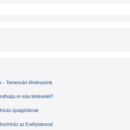
ára – Temesvári élményeink
ndhatja el más történetét?
hívás újságíróknak
rszínház az Esélylaborral