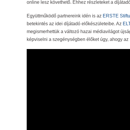
online lesz követhető. Ehhez részleteket a díjátad
Együttműködő partnereink idén is az
ERSTE Stift
betekintés az idei díjátadó előkészületeibe. Az
EL
megismerhettük a változó hazai médiavilágot újságí
képviselni a szegénységben élőket úgy, ahogy az