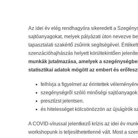
Az idei év elég rendhagyóra sikeredett a Szegénys
sajtóanyagokat, melyek pályázati úton nevezve beé
tapasztalati szakértő zsűrink segítségével. Értéke
szenzációhajhászás helyett körültekintően jelen
munkák jutalmazása, amelyek a szegénységben é
statisztikai adatok mögött az embert és erőfeszít
felhívja a figyelmet az érintettek véleményé
szegénységről szóló minőségi sajtóanyagok 
presztízst jelentsen.
és hitelességet kölcsönözzön az újságírók 
A COVID-vírussal jelentkező krízis az idei év munk
workshopunk is teljesíthetetlenné vált. Most a sze