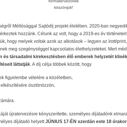
formatervezőnek
köszönjük!
égről Méltósággal Sajtódíj projekt életében. 2020-ban negyedik
rkeztek hozzánk. Célunk az volt, hogy a 2019-es év történeteit
ltük, hogy melyek voltak azok az alkotások – legyen az írott/pri
ítenek meg szegénységgel kapcsolatos élethelyzeteket. Mert m
s társadalmi kirekesztésben élő emberek helyzetét klisékt
éseit láttatják
. A díj célja többek között, hogy
nek figyelembe vételére a közéletben,
elkészítésére ösztönözzön,
számára.
áját újratervezésre kényszerítette, személyes díjátadónk elmara
mélyes díjátadó helyett
JÚNIUS 17-ÉN szerdán este 18 órakor