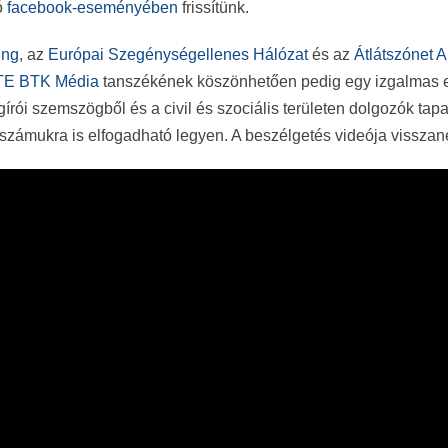
ó
facebook-eseményében
frissítünk.
ung
, az
Európai Szegénységellenes Hálózat
és az
Átlátszónet A
TE BTK Média
tanszékének köszönhetően pedig egy izgalmas e
rói szemszögből és a civil és szociális területen dolgozók tapa
 számukra is elfogadható legyen. A beszélgetés videója vissza