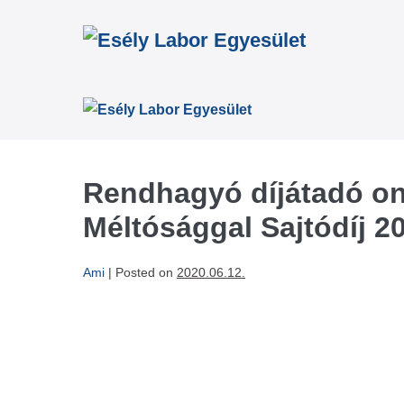
Skip
to
content
Rendhagyó díjátadó on
Méltósággal Sajtódíj 2
Ami
|
Posted on
2020.06.12.