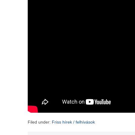
Filed under:
Friss hírek / felhívások