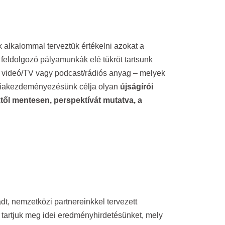
 alkalommal terveztük értékelni azokat a
 feldolgozó pályamunkák elé tükröt tartsunk
nt, videó/TV vagy podcast/rádiós anyag – melyek
édiakezdeményezésünk célja olyan
újságírói
ől mentesen, perspektívát mutatva, a
dt, nemzetközi partnereinkkel tervezett
tartjuk meg idei eredményhirdetésünket, mely