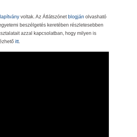
lapítvány
voltak. Az Átlátszónet
blogján
olvasható
gyetemi beszélgetés keretében részletesebben
sztalatait azzal kapcsolatban, hogy milyen is
nézhető
itt
.