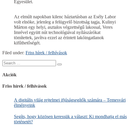
Egyesület.
Az elmúlt napokban kilenc háztartásban az Esély Labor
volt elnöke, jelenleg a felügyelő bizottság tagja, Kulinyi
Márton egy helyi, asztalos végzettségű lakossal, Veres
Imrével együtt nút technológiával nyílászárókat
tömítettek, javítva ezzel az érintett lakóingatlanok
kifűthetőségét.
Filed under:
Friss hírek / felhívások
Search
for:
Akciók
Friss hírek / felhívások
A digitális világ rejtelmei ifjúságsegítők számára – Temesvári
élményeink
Segíts, hogy közösen keressük a választ: Ki mondhatja el más
történetét?