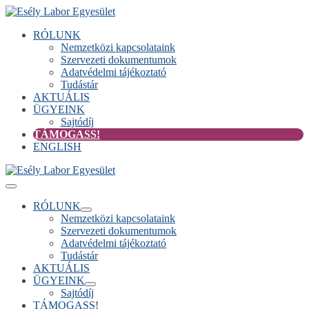
Skip
to
RÓLUNK
content
Nemzetközi kapcsolataink
Szervezeti dokumentumok
Adatvédelmi tájékoztató
Tudástár
AKTUÁLIS
ÜGYEINK
Sajtódíj
TÁMOGASS!
ENGLISH
Menu
Toggle
RÓLUNK
Menu
Nemzetközi kapcsolataink
Toggle
Szervezeti dokumentumok
Adatvédelmi tájékoztató
Tudástár
AKTUÁLIS
ÜGYEINK
Menu
Sajtódíj
Toggle
TÁMOGASS!